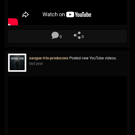
0
0
sangue-frio-producoes
Posted new YouTube videos.
last year