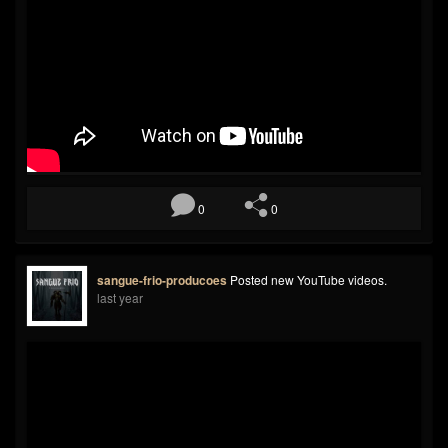
0
0
sangue-frio-producoes
Posted new YouTube videos.
last year