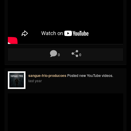
0
0
sangue-frio-producoes
Posted new YouTube videos.
last year