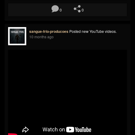
0
0
sangue-frio-producoes
Posted new YouTube videos.
10 months ago