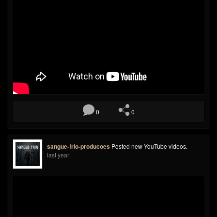
0
0
sangue-frio-producoes
Posted new YouTube videos.
last year