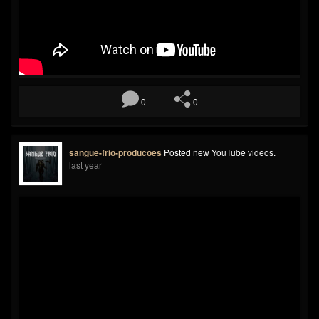
0
0
sangue-frio-producoes
Posted new YouTube videos.
last year