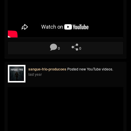
0
0
sangue-frio-producoes
Posted new YouTube videos.
last year