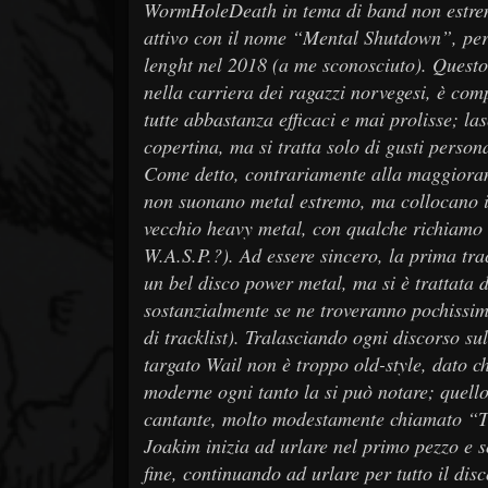
WormHoleDeath in tema di band non estreme
attivo con il nome “Mental Shutdown”, per 
lenght nel 2018 (a me sconosciuto). Questo
nella carriera dei ragazzi norvegesi, è com
tutte abbastanza efficaci e mai prolisse; la
copertina, ma si tratta solo di gusti person
Come detto, contrariamente alla maggiora
non suonano metal estremo, ma collocano i
vecchio heavy metal, con qualche richiamo 
W.A.S.P.?). Ad essere sincero, la prima tr
un bel disco power metal, ma si è trattata d
sostanzialmente se ne troveranno pochissimi i
di tracklist). Tralasciando ogni discorso sul
targato Wail non è troppo old-style, dato ch
moderne ogni tanto la si può notare; quello
cantante, molto modestamente chiamato “Th
Joakim inizia ad urlare nel primo pezzo e so
fine, continuando ad urlare per tutto il dis