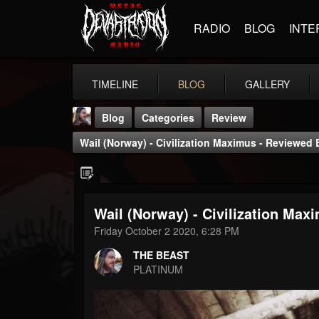
RADIO
BLOG
INTE
TIMELINE
BLOG
GALLERY
Blog
Categories
Review
Wail (Norway) - Civilization Maximus - Reviewed 
Wail (Norway) - Civilization Max
THE BEAST
Friday October 2 2020, 6:28 PM
@thebeast
THE BEAST
FOLLOWERS
FOLLOWING
UPDATES
PLATINUM
203493
202955
41904