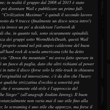
; in realtà il gruppo dal 2008 al 2015 è stato
poi diventare Wail e pubblicare un primo full-
 “Civilization Maximus” è quindi il secondo lavoro
posto da 9 tracce (finalmente un disco senza intro!)
scia invece un po' a desiderare l'artwork di
ali che, in quanto tali, sono sicuramente opinabili.
nza dei gruppi sotto WormHoleDeath, questi Wail
l proprio sound nel più ampio calderone del buon
all'hard rock di scuola americana (chi ha detto
accia “Down the mountain” mi aveva fatto sperare in
i un fuoco di paglia, dato che altri richiami al power
n tutto il disco (forse solo la title-track in chiusura
l'originalità ed innovazione, c'è da dire che l'heavy
e qualche strizzatina d'occhio a sonorità più
 che è veramente old-style è l'approccio del
e Singer” (all'anagrafe Joakim Jøreng). Il buon
stanzialmente non varia mai il suo stile fino alla
co; lo screaming è uno stile che apprezzo, ma forse il