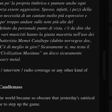
n po' la propria timbrica e puntare anche ogni
orza essere aggressivo. Spesso, infatti, i pezzi della
 necessità di un cantato molto più espressivo e
po' troppo andare sulle note più alte del
ttato da personale punto di vista, c'è da dire che
i vari musicisti hanno la giusta maestria nell'uso dei
 batterista Memet Cataltepe (dubito norvegese doc,
C'è di meglio in giro? Sicuramente si, ma resta il
 “Civilization Maximus” un disco sicuramente
heavy metal.
/ interview / radio coverage or any other kind of
 Candlemass
the world became so obscure that yesterday's satirical
me to step up the game.