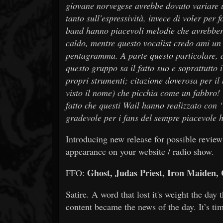
giovane norvegese avrebbe dovuto variare u
tanto sull'espressività, invece di voler per f
band hanno piacevoli melodie che avrebbero
caldo, mentre questo vocalist credo ami un 
pentagramma. A parte questo particolare, de
questo gruppo sa il fatto suo e soprattutto 
propri strumenti; citazione doverosa per il
visto il nome) che picchia come un fabbro! 
fatto che questi Wail hanno realizzato con
gradevole per i fans del sempre piacevole 
Introducing new release for possible review 
appearance on your website / radio show.
Ghost, Judas Priest, Iron Maiden,
FFO:
Satire. A word that lost it's weight the day 
content became the news of the day. It’s ti