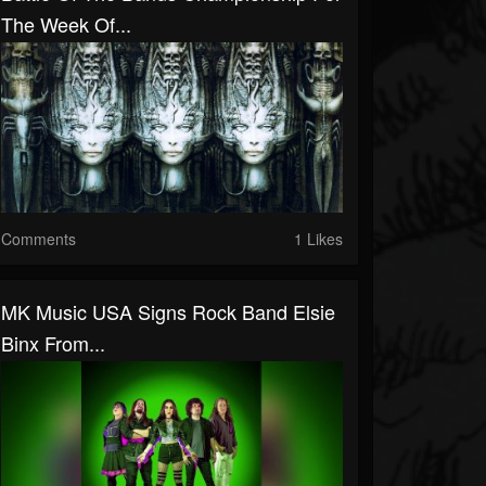
The Week Of...
Comments
1 Likes
MK Music USA Signs Rock Band Elsie
Binx From...