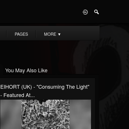
D
PAGES
MORE
▼
You May Also Like
EIHORT (UK) - "Consuming The Light"
- Featured At...