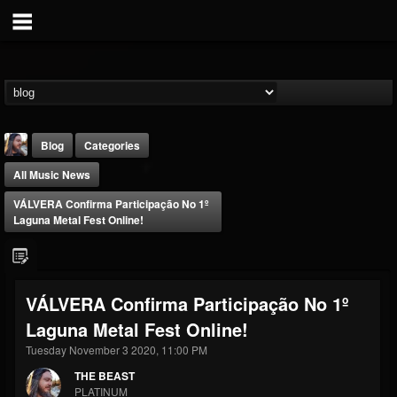
Blog
Categories
All Music News
VÁLVERA Confirma Participação No 1º
Laguna Metal Fest Online!
THE BEAST
VÁLVERA Confirma Participação No 1º
@thebeast
Laguna Metal Fest Online!
FOLLOWERS
FOLLOWING
UPDATES
203493
202954
41906
Tuesday November 3 2020, 11:00 PM
THE BEAST
PLATINUM
Forum