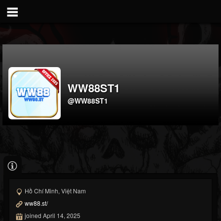
WW88ST1
@WW88ST1
Hồ Chí Minh, Việt Nam
ww88.st/
joined April 14, 2025