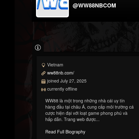
@WW88NBCOM
Vietnam
ww88nb.com/
joined July 27, 2025
currently offline
WW88 là một trong những nhà cái uy tín
hàng đầu tại châu Á, cung cấp môi trường cá
cược hiện đại với loạt game phong phú và
hấp dẫn. Trang web được...
Read Full Biography