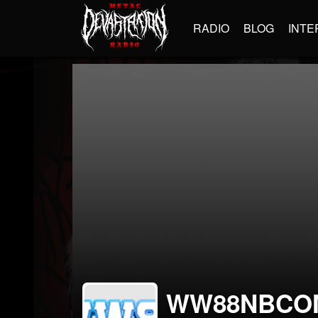
RADIO
BLOG
INTE
WW88NBCO