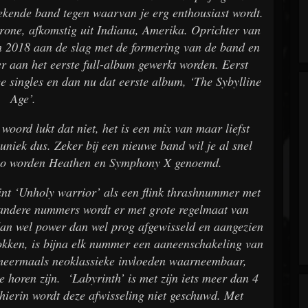
kende band tegen waarvan je erg enthousiast wordt.
hrone, afkomstig uit Indiana, Amerika. Oprichter van
 in 2018 aan de slag met de formering van de band en
r aan het eerste full-album gewerkt worden. Eerst
ee singles en dan nu dat eerste album, ‘The Sybylline
Age’.
woord lukt dat niet, het is een mix van maar liefst
uniek dus. Zeker bij een nieuwe band wil je al snel
romo worden Heathen en Symphony X genoemd.
nt ‘Unholy warrior’ als een flink thrashnummer met
le andere nummers wordt er met grote regelmaat van
an wel power dan wel prog afgewisseld en aangezien
kken, is bijna elk nummer een aaneenschakeling van
ij meermaals neoklassieke invloeden waarneembaar,
e horen zijn. ‘Labyrinth’ is met zijn iets meer dan 4
hierin wordt deze afwisseling niet geschuwd. Met