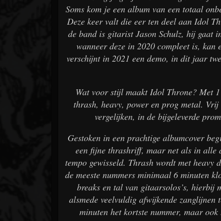
Soms kom je een album van een totaal onbe
Deze keer valt die eer ten deel aan Idol T
de band is gitarist Jason Schulz, hij gaat
wanneer deze in 2020 compleet is, kan e
verschijnt in 2021 een demo, in dit jaar tw
Wat voor stijl maakt Idol Throne? Met 1 
thrash, heavy, power en prog metal. Vrij 
vergelijken, in de bijgeleverde p
Gestoken in een prachtige albumcover begi
een fijne thrashriff, maar net als in al
tempo gewisseld. Thrash wordt met heavy d
de meeste nummers minimaal 6 minuten klo
breaks en tal van gitaarsolos’s, hierb
alsmede veelvuldig afwijkende zanglijnen t
minuten het kortste nummer, maar ook 