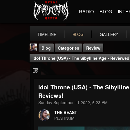
RADIO
BLOG
INTE
TIMELINE
BLOG
GALLERY
Blog
Categories
Review
Idol Throne (USA) - The Sibylline Age - Review
Idol Throne (USA) - The Sibylli
THE BEAST
Reviews!
@thebeast
Sunday September 11 2022, 6:23 PM
FOLLOWERS
FOLLOWING
UPDATES
THE BEAST
203493
202955
41904
PLATINUM