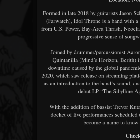
Formed in late 2018 by guitarists Jason 
(Farwatch), Idol Throne is a band with a
from U.S. Power, Bay-Area Thrash, Neoclas
progressive sense of songw
Joined by drummer/percussionist Aaron
Quintanilla (Mind’s Horizon, Berith) 
downtime caused by the global pandemic
2020, which saw release on streaming plat
as an introduction to the band’s sound, an
debut LP “The Sibylline Ag
With the addition of bassist Trevor Kut
docket of live performances scheduled 
become a name to know 
Check