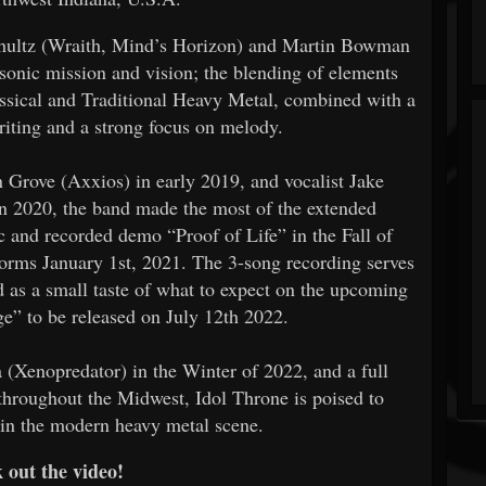
Schultz (Wraith, Mind’s Horizon) and Martin Bowman
 sonic mission and vision; the blending of elements
sical and Traditional Heavy Metal, combined with a
riting and a strong focus on melody.
 Grove (Axxios) in early 2019, and vocalist Jake
in 2020, the band made the most of the extended
 and recorded demo “Proof of Life” in the Fall of
forms January 1st, 2021. The 3-song recording serves
d as a small taste of what to expect on the upcoming
e” to be released on July 12th 2022.
a (Xenopredator) in the Winter of 2022, and a full
throughout the Midwest, Idol Throne is poised to
in the modern heavy metal scene.
 out the video!