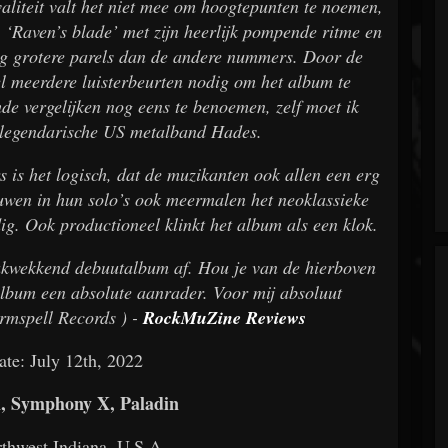
aliteit valt het niet mee om hoogtepunten te noemen,
, ‘Raven’s blade’ met zijn heerlijk pompende ritme en
nog grotere parels dan de andere nummers. Door de
el meerdere luisterbeurten nodig om het album te
 vergelijken nog eens te benoemen, zelf moet ik
legendarische US metalband Hades.
 is het logisch, dat de muzikanten ook allen een erg
huwen in hun solo’s ook meermalen het neoklassieke
dig. Ook productioneel klinkt het album als een klok.
drukwekkend debuutalbum af. Hou je van de hierboven
 album een absolute aanrader. Voor mij absoluut
ormspell Records ) -
RockMuZine Reviews
ate: July 12th, 2022
, Symphony X, Paladin
thwest Indiana, U.S.A.