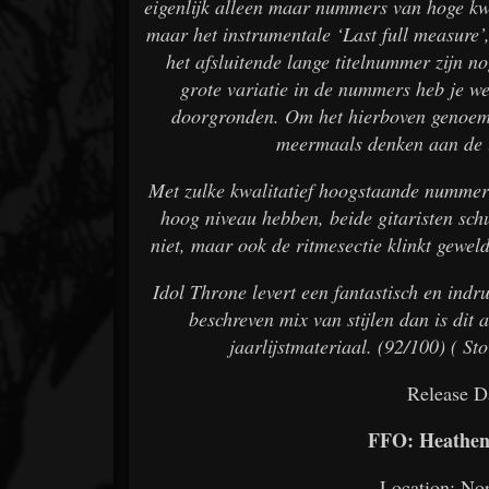
eigenlijk alleen maar nummers van hoge kw
maar het instrumentale ‘Last full measure’
het afsluitende lange titelnummer zijn 
grote variatie in de nummers heb je w
doorgronden. Om het hierboven genoemde
meermaals denken aan de 
Met zulke kwalitatief hoogstaande nummers
hoog niveau hebben, beide gitaristen sc
niet, maar ook de ritmesectie klinkt gewel
Idol Throne levert een fantastisch en in
beschreven mix van stijlen dan is dit
jaarlijstmateriaal. (92/100) ( St
Release D
FFO: Heathen
Location: Nor