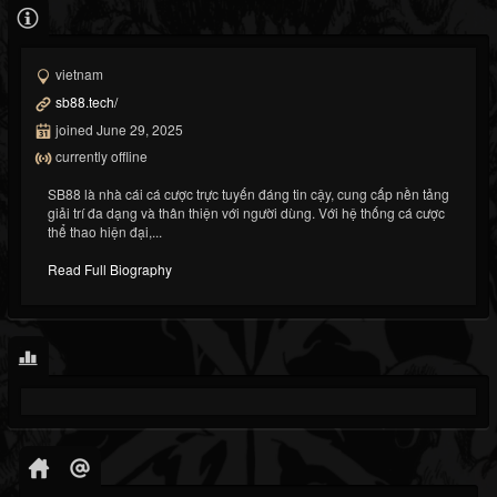
vietnam
sb88.tech/
joined June 29, 2025
currently offline
SB88 là nhà cái cá cược trực tuyến đáng tin cậy, cung cấp nền tảng
giải trí đa dạng và thân thiện với người dùng. Với hệ thống cá cược
thể thao hiện đại,...
Read Full Biography