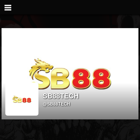
SB88TECH
@SB88TECH