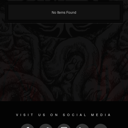
No Items Found
VISIT US ON SOCIAL MEDIA