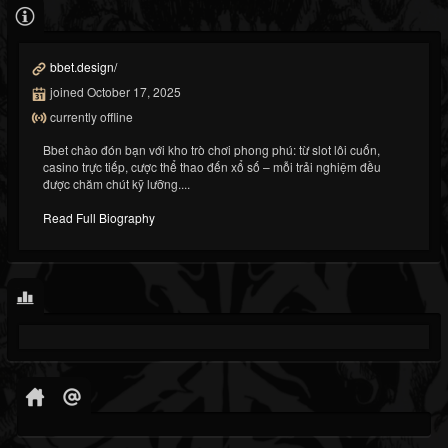
bbet.design/
joined October 17, 2025
currently offline
Bbet chào đón bạn với kho trò chơi phong phú: từ slot lôi cuốn,
casino trực tiếp, cược thể thao đến xổ số – mỗi trải nghiệm đều
được chăm chút kỹ lưỡng....
Read Full Biography