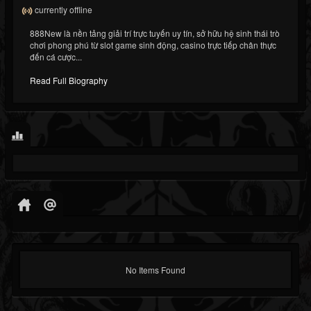
currently offline
888New là nền tảng giải trí trực tuyến uy tín, sở hữu hệ sinh thái trò
chơi phong phú từ slot game sinh động, casino trực tiếp chân thực
đến cá cược...
Read Full Biography
No Items Found