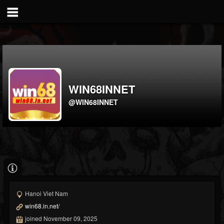
WIN68INNET
@WIN68INNET
Hanoi Viet Nam
win68.in.net/
joined November 09, 2025