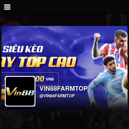
VIN88FARMTOP
@VIN88FARMTOP