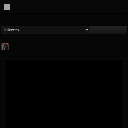
tim.scott
@timscott
FOLLOWERS
FOLLOWING
UPDATES
20
62
84