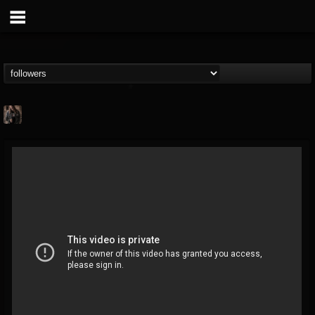
tim.scott
@timscott
FOLLOWERS
FOLLOWING
UPDATES
20
62
84