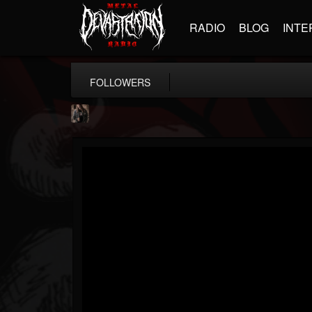
RADIO
BLOG
INTE
FOLLOWERS
tim.scott
@timscott
FOLLOWERS
FOLLOWING
UPDATES
20
62
84