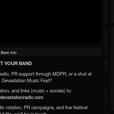
Basic Info
T YOUR BAND
Radio, PR support through MDPR, or a shot at
 Devastation Music Fest?
ion, and links (music + socials) to:
evastationradio.com
o rotation, PR campaigns, and live festival
 it fits, we’ll be in touch.