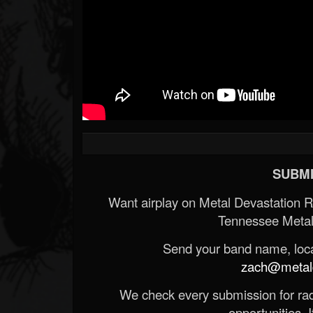
SUBMI
Want airplay on Metal Devastation 
Tennessee Metal
Send your band name, locat
zach@metald
We check every submission for radi
opportunities. If