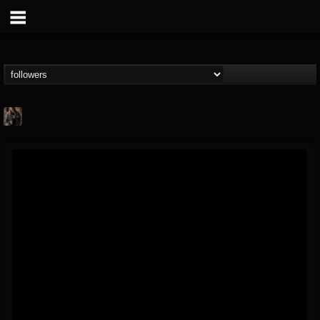
tim.scott
@timscott
FOLLOWERS
FOLLOWING
UPDATES
20
62
84