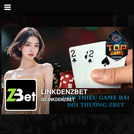
LINKDENZBET
@LINKDENZBET