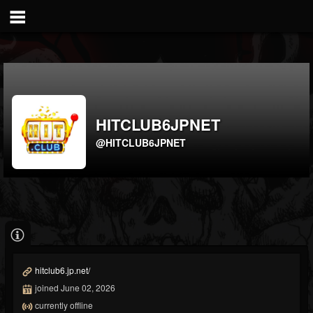
HITCLUB6JPNET
@HITCLUB6JPNET
hitclub6.jp.net/
joined June 02, 2026
currently offline