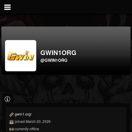
GWIN1ORG
@GWIN1ORG
gwin1.org/
joined March 20, 2026
currently offline