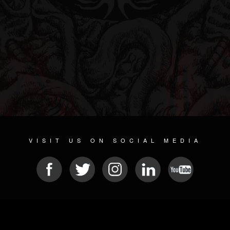
VISIT US ON SOCIAL MEDIA
© 2026 METAL DEVASTATION RADIO
SOCIAL NETWORKING CMS
| POWERED BY
JAMROOM