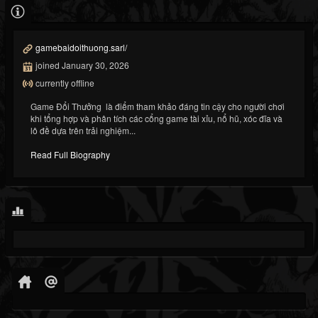
gamebaidoithuong.sarl/
joined January 30, 2026
currently offline
Game Đổi Thưởng là điểm tham khảo đáng tin cậy cho người chơi
khi tổng hợp và phân tích các cổng game tài xỉu, nổ hũ, xóc đĩa và
lô đề dựa trên trải nghiệm...
Read Full Biography