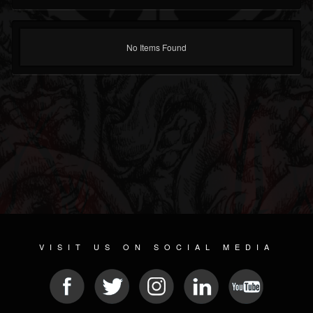
No Items Found
VISIT US ON SOCIAL MEDIA