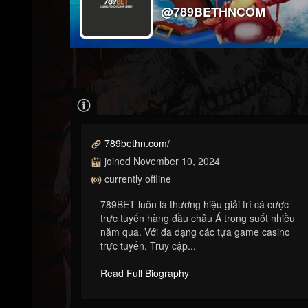
@789BETHNCOM
789bethn.com/
joined November 10, 2024
currently offline
789BET luôn là thương hiệu giải trí cá cược
trực tuyến hàng đầu châu Á trong suốt nhiều
năm qua. Với đa dạng các tựa game casino
trực tuyến. Truy cập...
Read Full Biography