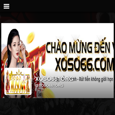
XOSO661ORG
@XOSO661ORG