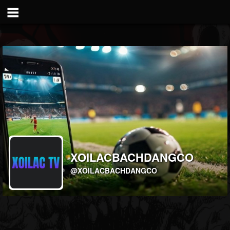
XOILACBACHDANGCO
@XOILACBACHDANGCO