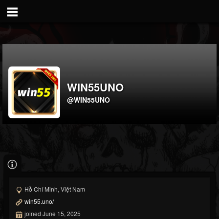
WIN55UNO
@WIN55UNO
Hồ Chí Minh, Việt Nam
win55.uno/
joined June 15, 2025