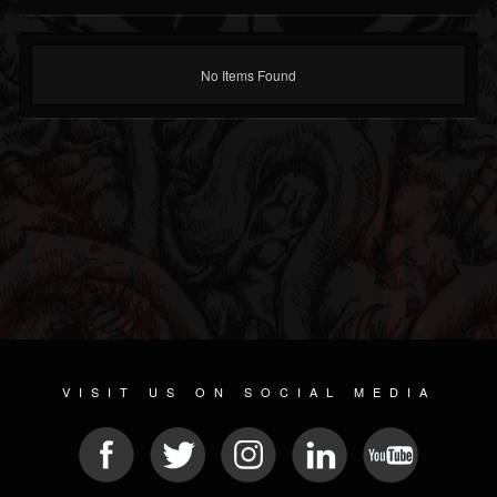
No Items Found
VISIT US ON SOCIAL MEDIA