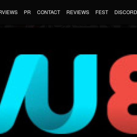
RVIEWS
PR
CONTACT
REVIEWS
FEST
DISCOR