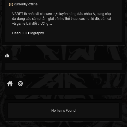
currently offline
VSBET là nhà cái cá cược trực tuyến hàng đầu châu Á, cung cấp
đa dạng các sản phẩm giải trí như thể thao, casino, lô đề, bắn cá
và game bài đổi thưởng....
Read Full Biography
No Items Found