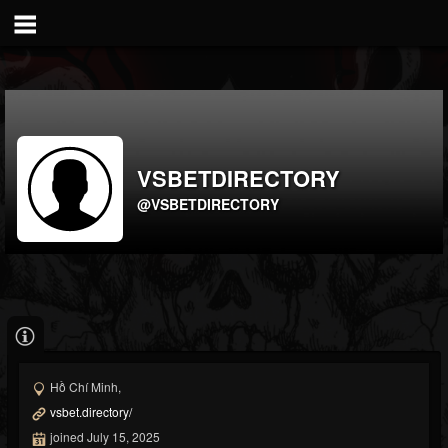
VSBETDIRECTORY
@VSBETDIRECTORY
Hồ Chí Minh,
vsbet.directory/
joined July 15, 2025