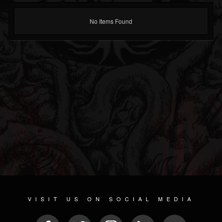
No Items Found
VISIT US ON SOCIAL MEDIA