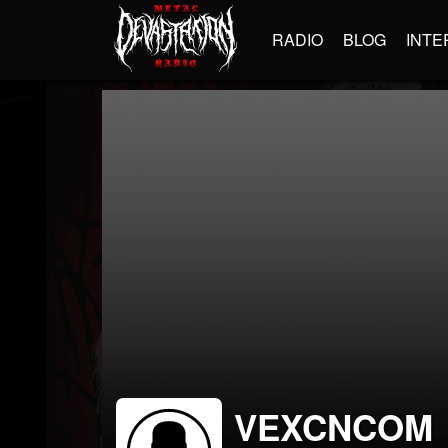
RADIO
BLOG
INTE
VEXCNCOM