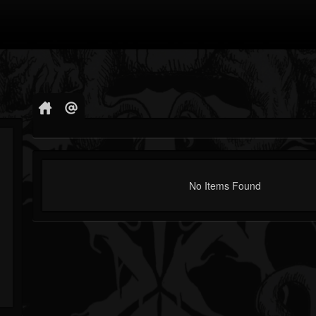
No Items Found