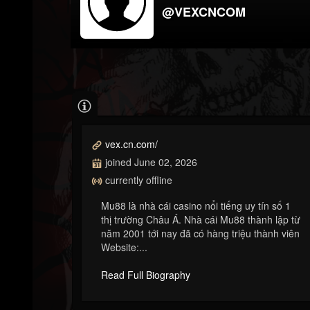
@VEXCNCOM
vex.cn.com/
joined June 02, 2026
currently offline
Mu88 là nhà cái casino nổi tiếng uy tín số 1
thị trường Châu Á. Nhà cái Mu88 thành lập từ
năm 2001 tới nay đã có hàng triệu thành viên
Website:...
Read Full Biography