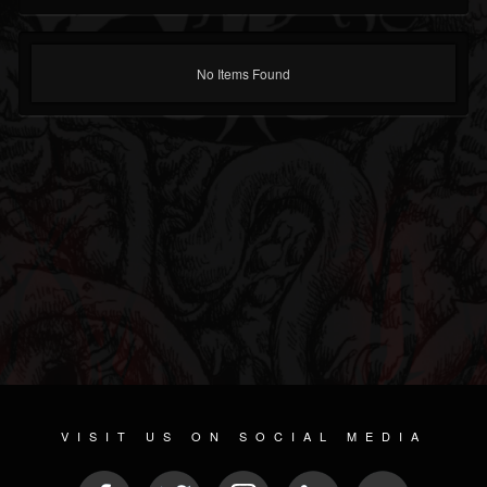
No Items Found
VISIT US ON SOCIAL MEDIA