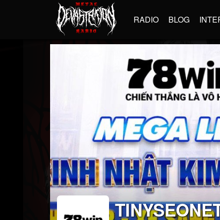
RADIO
BLOG
INTE
TINYSEONE