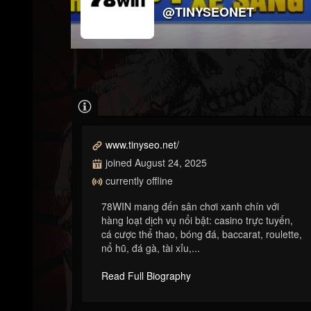
@TINYSEONET
www.tinyseo.net/
joined August 24, 2025
currently offline
78WIN mang đến sân chơi xanh chín với
hàng loạt dịch vụ nổi bật: casino trực tuyến,
cá cược thể thao, bóng đá, baccarat, roulette,
nổ hũ, đá gà, tài xỉu,...
Read Full Biography