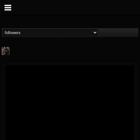
tim.scott
@timscott
FOLLOWERS
FOLLOWING
UPDATES
20
62
84