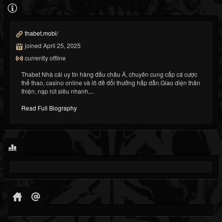
thabet.mobi/
joined April 25, 2025
currently offline
Thabet Nhà cái uy tín hàng đầu châu Á, chuyên cung cấp cá cược
thể thao, casino online và lô đề đổi thưởng hấp dẫn.Giao diện thân
thiện, nạp rút siêu nhanh,...
Read Full Biography