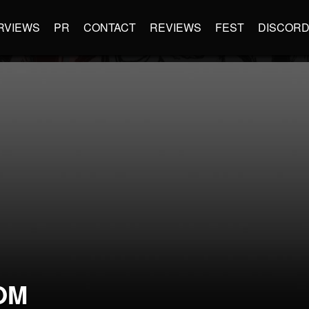
RVIEWS
PR
CONTACT
REVIEWS
FEST
DISCOR
OM