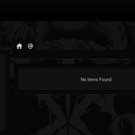
No Items Found