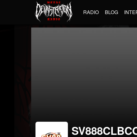
RADIO
BLOG
INTE
SV888CLBC