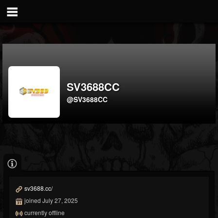
SV3688CC
@SV3688CC
sv3688.cc/
joined July 27, 2025
currently offline