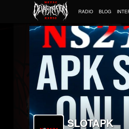
RADIO
BLOG
INTE
SLOTAPK