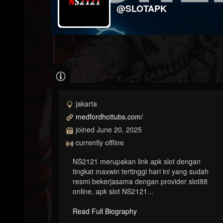
@SLOTAPK
jakarta
medfordhottubs.com/
joined June 20, 2025
currently offline
NS2121 merupakan link apk slot dengan
tingkat maxwin tertinggi hari ini yang sudah
resmi bekerjasama dengan provider slot88
online, apk slot NS2121...
Read Full Biography