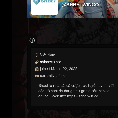
@SHBETWINCO
Việt Nam
shbetwin.co/
joined March 22, 2025
currently offline
Shbet là nhà cái cá cược trực tuyến uy tín với
các trò chơi đa dạng như game bài, casino
online, Website: https://shbetwin.co