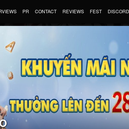
RVIEWS
PR
CONTACT
REVIEWS
FEST
DISCOR
CO