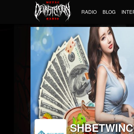
RADIO
BLOG
INTE
SHBETWIN