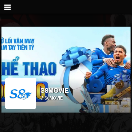
S8MOVIE
@S8MOVIE