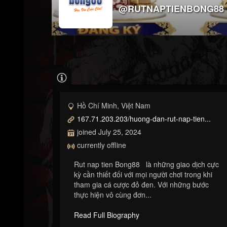
@RUTNAPTIENBONG88
Hồ Chí Minh, Việt Nam
167.71.203.203/huong-dan-rut-nap-tien...
joined July 25, 2024
currently offline
Rut nap tien Bong88 là những giao dịch cực
kỳ cần thiết đối với mọi người chơi trong khi
tham gia cá cược đỏ đen. Với những bước
thực hiện vô cùng đơn...
Read Full Biography