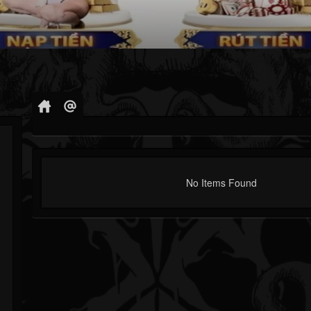
No Items Found