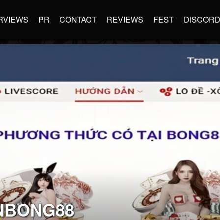
RVIEWS
PR
CONTACT
REVIEWS
FEST
DISCOR
NBONG88