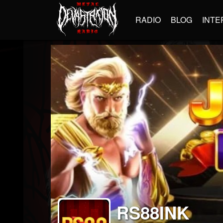
RADIO
BLOG
INTE
RS88INK