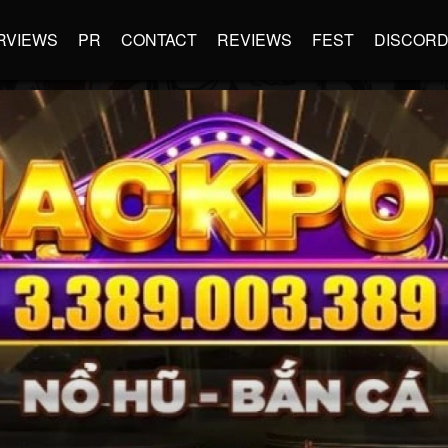
RVIEWS
PR
CONTACT
REVIEWS
FEST
DISCOR