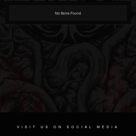
No Items Found
VISIT US ON SOCIAL MEDIA