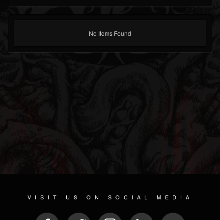
No Items Found
VISIT US ON SOCIAL MEDIA