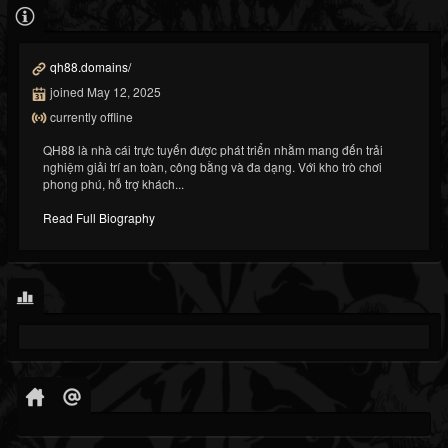
qh88.domains/
joined May 12, 2025
currently offline
QH88 là nhà cái trực tuyến được phát triển nhằm mang đến trải
nghiệm giải trí an toàn, công bằng và đa dạng. Với kho trò chơi
phong phú, hỗ trợ khách...
Read Full Biography