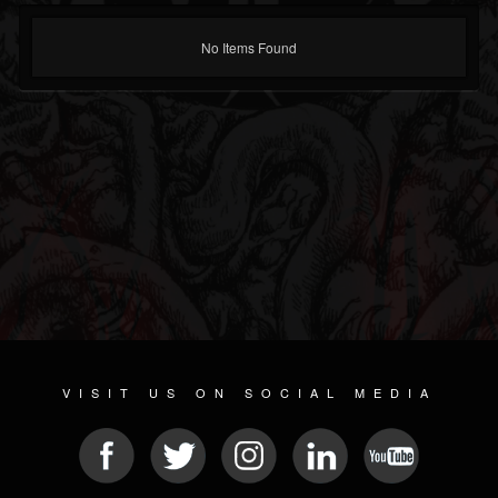
No Items Found
VISIT US ON SOCIAL MEDIA