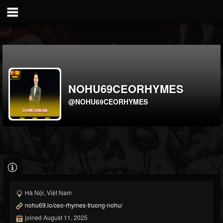
NOHU69CEORHYMES
@NOHU69CEORHYMES
Hà Nội, Việt Nam
nohu69.io/ceo-rhymes-truong-nohu/
joined August 11, 2025