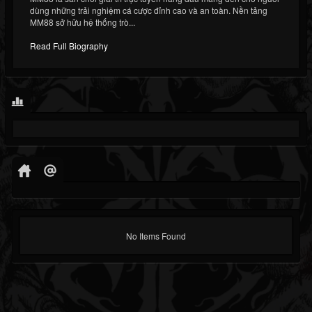
dùng những trải nghiệm cá cược đỉnh cao và an toàn. Nền tảng
MM88 sở hữu hệ thống trò...
Read Full Biography
No Items Found