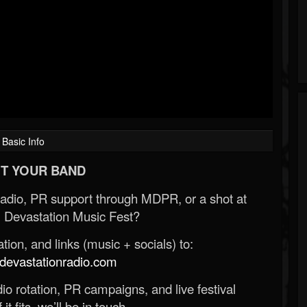
Basic Info
T YOUR BAND
Radio, PR support through MDPR, or a shot at
 Devastation Music Fest?
ion, and links (music + socials) to:
evastationradio.com
o rotation, PR campaigns, and live festival
 it fits, we’ll be in touch.