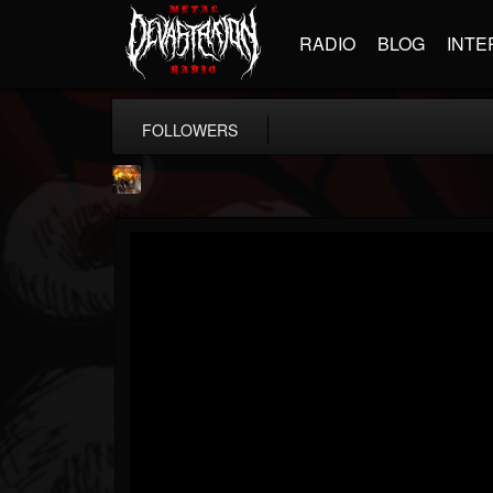
RADIO
BLOG
INTE
FOLLOWERS
Methane
@methane
FOLLOWERS
FOLLOWING
UPDATES
16
62
51