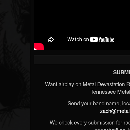
SUBMI
Want airplay on Metal Devastation 
Tennessee Metal
Send your band name, locat
zach@metald
We check every submission for radi
opportunities. If