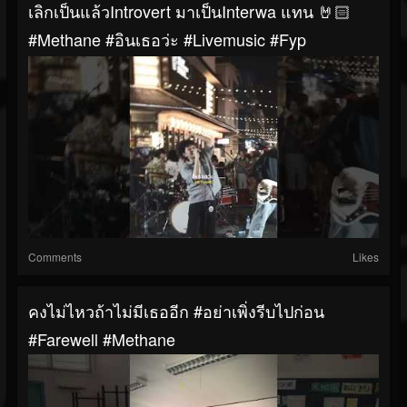
เลิกเป็นแล้วIntrovert มาเป็นInterwa แทน 🤘🏻
#Methane #อินเธอว่ะ #livemusic #fyp
Comments
Likes
คงไม่ไหวถ้าไม่มีเธออีก #อย่าเพิ่งรีบไปก่อน
#farewell #methane