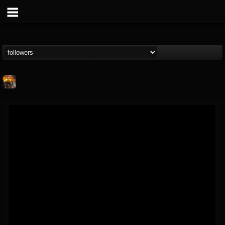
Methane
@methane
FOLLOWERS
FOLLOWING
UPDATES
16
62
51