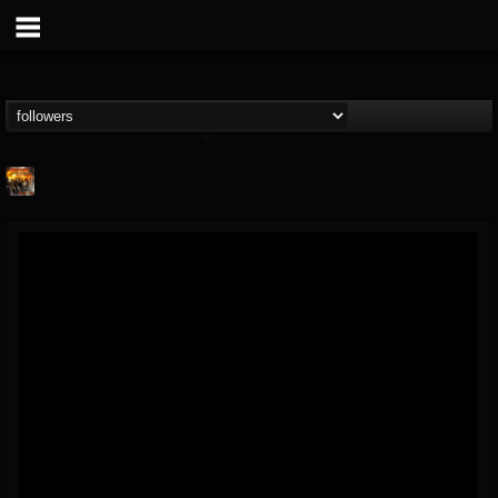
Methane
@methane
FOLLOWERS
FOLLOWING
UPDATES
16
62
51