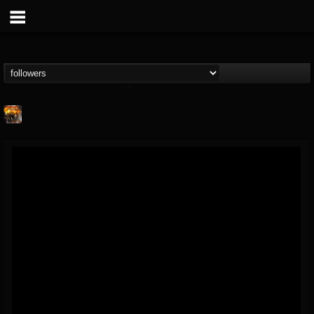
Methane
@methane
FOLLOWERS
FOLLOWING
UPDATES
16
62
51