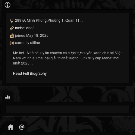
289 Đ. Minh Phụng,Phường 1, Quận 11,...
mebet.one/
joined May 18, 2025
currently offline
Me bet Nhà cái uy tín chuyên cá cược trực tuyến xanh chín tại Việt
Nam với nhiều thể loại giải trí chất lượng. Link truy cập Mebet mới
nhất 2025....
Read Full Biography