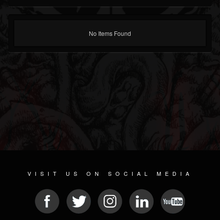
No Items Found
VISIT US ON SOCIAL MEDIA